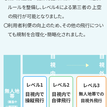
ルールを整備し、レベル４による第三者の 上空
の飛行が可能となりました。
利用者利便の向上のため、その他の飛行につい
ても規制を合理化・簡略化されました。
目
目
視
視
内
外
レベル1
レベル2
レベル3
無人地
目視内で
目視内で
無人地帯での
帯
操縦飛行
自律飛行
目視外飛行
（離島や
山間部等）