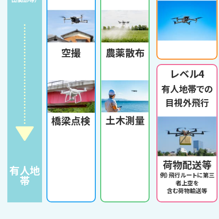
農薬散布
空撮
レベル4
有人地帯での
目視外飛行
土木測量
橋梁点検
荷物配送等
有人地
例）飛行ルートに第三
帯
者上空を
含む荷物輸送等