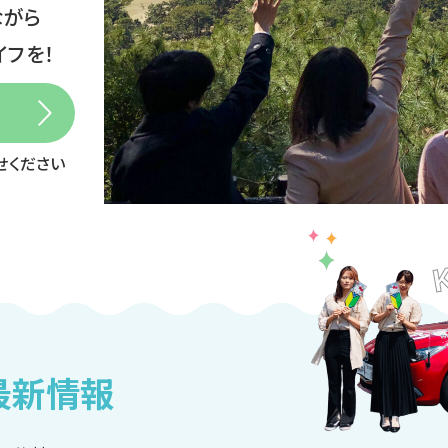
ながら
フを！
せください
最新情報