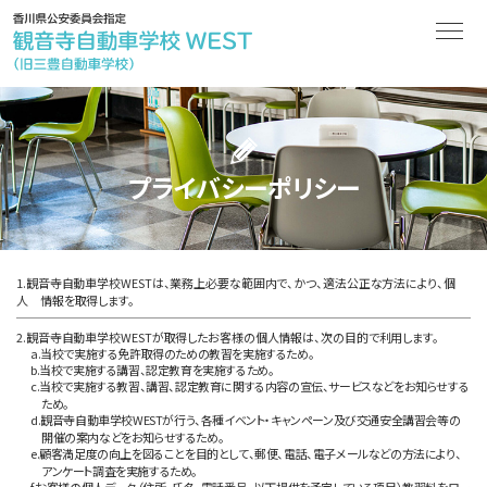
プライバシーポリシー
1.観音寺自動車学校WESTは、業務上必要な範囲内で、かつ、適法公正な方法により、個
人 情報を取得します。
2.観音寺自動車学校WESTが取得したお客様の個人情報は、次の目的で利用します。
a.当校で実施する免許取得のための教習を実施するため。
b.当校で実施する講習、認定教育を実施するため。
c.当校で実施する教習、講習、認定教育に関する内容の宣伝、サービスなどをお知らせする
ため。
d.観音寺自動車学校WESTが行う、各種イベント・キャンペーン及び交通安全講習会等の
開催の案内などをお知らせするため。
e.顧客満足度の向上を図ることを目的として、郵便、電話、電子メールなどの方法により、
アンケート調査を実施するため。