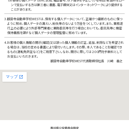
f.お客様の個人データ（住所、氏名、電話番号、以下提供を予定している項目）教習料をロー
ンで支払いする方は第三者に書面、電子媒体又はインターネットワークにより提供する
ことがあります。
3.観音寺自動車学校WESTは、保有する個人データについて、正確かつ最新のものに保つ
ように努め、個人データの漏えい、紛失等のないよう万全をつくしています。また、業務遂
行上の必要により外部専門業者に業務委託等を行う場合においても、委託先等に機密
保持義務を課すなど個人データの管理監督に努めています。
4.お客様の個人情報の開示(確認)又は誤った個人情報の訂正、追加、削除などを希望され
る場合は、当校の定める書面により受付いたします。その際、本人であることを確認でき
るもの(運転免許証など)をご用意下さい。なお、開示に際しては２００円を手数料として
お支払いいただきます。
観音寺自動車学校WEST代表取締役社長 川崎 善之